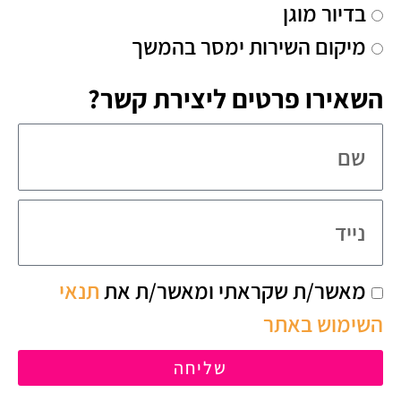
ה
מ
בדיור מוגן
צ
ח
מיקום השירות ימסר בהמשך
ר
פ
השאירו פרטים ליצירת קשר?
י
ש
כ
ש
י
י
ם
ם
ם
?
נ
א
י
ת
י
ה
מאשר/ת שקראתי ומאשר/ת את
תנאי
ה
ד
ס
השימוש באתר
ש
כ
י
שליחה
מ
ר